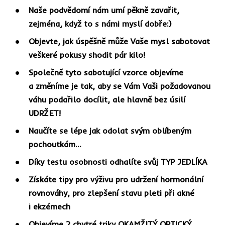
Naše podvědomí nám umí pěkně zavařit,
zejména, když to s námi myslí dobře:)
Objevte, jak úspěšně může Vaše mysl sabotovat
veškeré pokusy shodit pár kilo!
Společně tyto sabotující vzorce objevíme
a změníme je tak, aby se Vám Vaši požadovanou
váhu podařilo docílit, ale hlavně bez úsilí
UDRŽET!
Naučíte se lépe jak odolat svým oblíbeným
pochoutkám...
Díky testu osobnosti odhalíte svůj TYP JEDLÍKA
Získáte tipy pro výživu pro udržení hormonální
rovnováhy, pro zlepšení stavu pleti při akné
i ekzémech
Objevíme 2 chytré triky OKAMŽITÝ OPTICKÝ