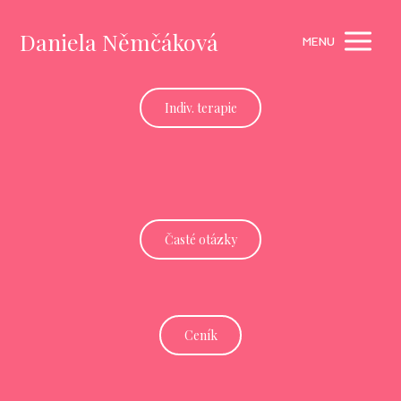
Daniela Němčáková
MENU
Indiv. terapie
Časté otázky
Ceník