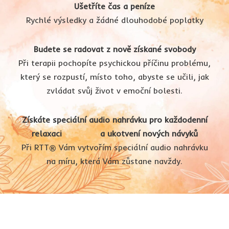
Ušetříte čas a peníze
Rychlé výsledky a žádné dlouhodobé poplatky
Budete se radovat z nově získané svobody
Při terapii pochopíte psychickou příčinu problému,
který se rozpustí, místo toho, abyste se učili, jak
zvládat svůj život v emoční bolesti.
Získáte speciální audio nahrávku pro každodenní
relaxaci
a ukotvení nových návyků
Při RTT® Vám vytvořím speciální audio nahrávku
na míru, která Vám zůstane navždy.