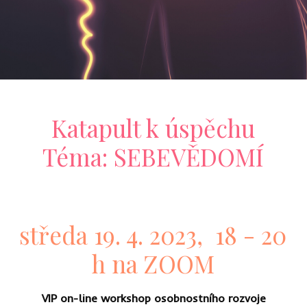
Katapult k úspěchu
Téma: SEBEVĚDOMÍ
středa 19. 4. 2023, 18 - 20
h na ZOOM
VIP on-line workshop osobnostního rozvoje