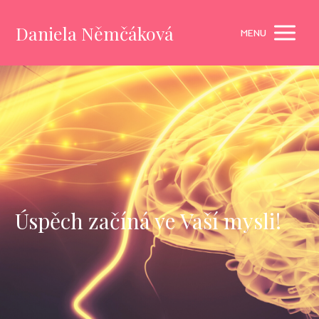
Daniela Němčáková
MENU
Úspěch začíná ve Vaší mysli!